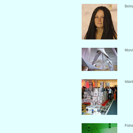
Bein
MonA
Ista
Fish