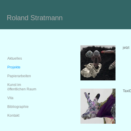
Roland Stratmann
jetzt
Aktuelles
Projekte
Papierarbeiten
Kunst im
öffentlichen Raum
Taxi
Vita
Bibliographie
Kontakt