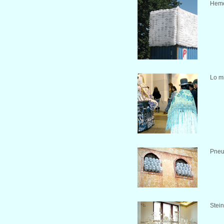
Heme
Lo mi
Pne
Stei