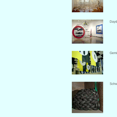
Dayd
Gemi
Schw